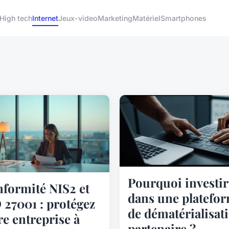
High tech
Internet
Jeux-video
Marketing
Matériel
Smartphones
Pourquoi investir
formité NIS2 et
dans une platefo
 27001 : protégez
de dématérialisat
re entreprise à
partenaire ?