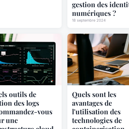
gestion des identi
numériques ?
18 septembre 2024
ls outils de
Quels sont les
tion des logs
avantages de
commandez-vous
l'utilisation des
r une
technologies de
rastructure cloud-
containerisation