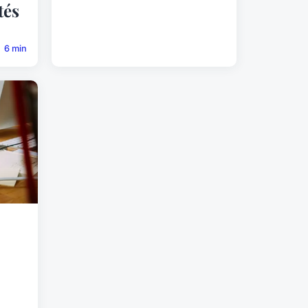
tés
6 min