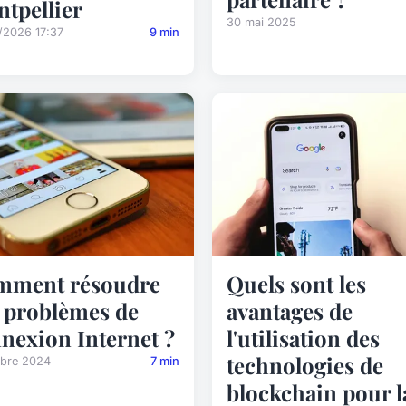
tpellier
30 mai 2025
/2026 17:37
9 min
mment résoudre
Quels sont les
 problèmes de
avantages de
nexion Internet ?
l'utilisation des
technologies de
obre 2024
7 min
blockchain pour l