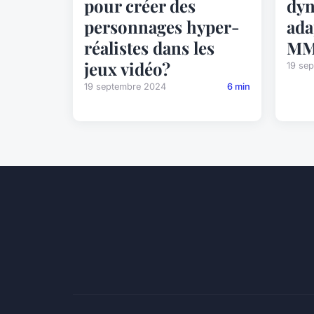
pour créer des
dyn
personnages hyper-
ada
réalistes dans les
MM
jeux vidéo?
19 se
19 septembre 2024
6 min