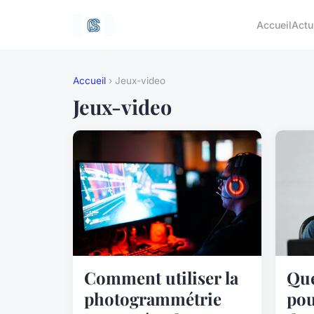
Accueil
Actu
Accueil
› Jeux-video
Jeux-video
Comment utiliser la
Que
photogrammétrie
pou