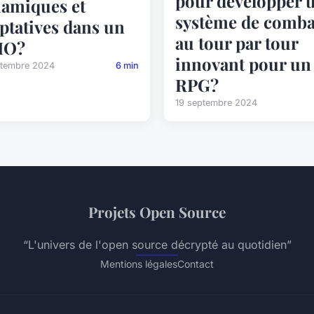
pour développer 
amiques et
système de comba
ptatives dans un
au tour par tour
O?
innovant pour un
ptembre 2024
6 min
RPG?
19 septembre 2024
Projets Open Source
“L'univers de l'open source décrypté au quotidien”
Mentions légales
Contact