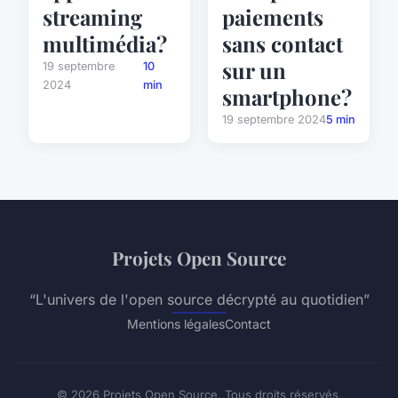
streaming
paiements
multimédia?
sans contact
sur un
19 septembre
10
2024
min
smartphone?
19 septembre 2024
5 min
Projets Open Source
“L'univers de l'open source décrypté au quotidien”
Mentions légales
Contact
© 2026 Projets Open Source. Tous droits réservés.