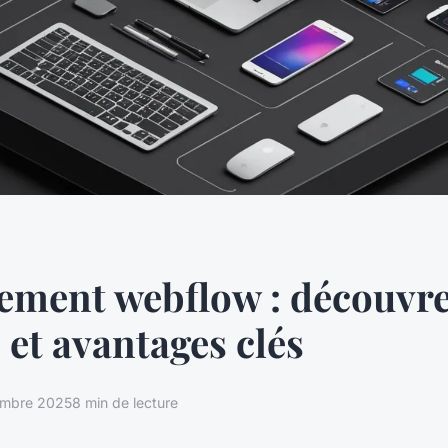
ment webflow : découvre
 et avantages clés
embre 2025
8 min de lecture