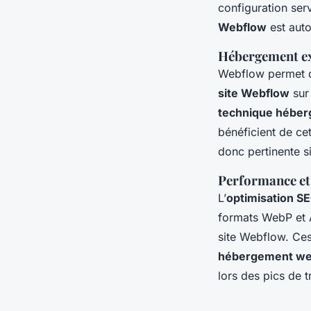
configuration ser
Webflow
est auto
Hébergement exp
Webflow permet d
site Webflow
sur
technique hébe
bénéficient de ce
donc pertinente si
Performance et
L’
optimisation S
formats WebP et A
site Webflow. Ces
hébergement web
lors des pics de tr