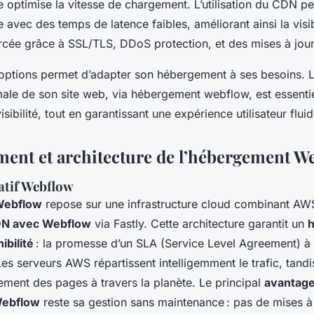
ée optimise la vitesse de chargement. L’utilisation du CDN p
 avec des temps de latence faibles, améliorant ainsi la visibi
orcée grâce à SSL/TLS, DDoS protection, et des mises à jou
ptions permet d’adapter son hébergement à ses besoins. L
timale de son site web, via hébergement webflow, est essenti
visibilité, tout en garantissant une expérience utilisateur flui
ent et architecture de l’hébergement W
tif Webflow
Webflow
repose sur une infrastructure cloud combinant AW
N avec Webflow
via Fastly. Cette architecture garantit un
ibilité
: la promesse d’un SLA (Service Level Agreement) à
 Les serveurs AWS répartissent intelligemment le trafic, tand
ement des pages à travers la planète. Le principal
avantage
Webflow
reste sa gestion sans maintenance : pas de mises à 