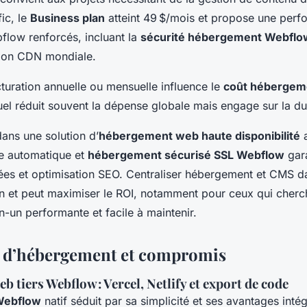
fic, le
Business plan
atteint 49 $/mois et propose une perf
low renforcés, incluant la
sécurité hébergement Webflo
tion CDN mondiale.
cturation annuelle ou mensuelle influence le
coût hébergem
uel réduit souvent la dépense globale mais engage sur la du
dans une solution d’
hébergement web haute disponibilité
a
e automatique et
hébergement sécurisé SSL Webflow
gara
nées et optimisation SEO. Centraliser hébergement et CMS 
ion et peut maximiser le ROI, notamment pour ceux qui cherc
n-un performante et facile à maintenir.
s d’hébergement et compromis
 tiers Webflow : Vercel, Netlify et export de code
Webflow
natif séduit par sa simplicité et ses avantages inté