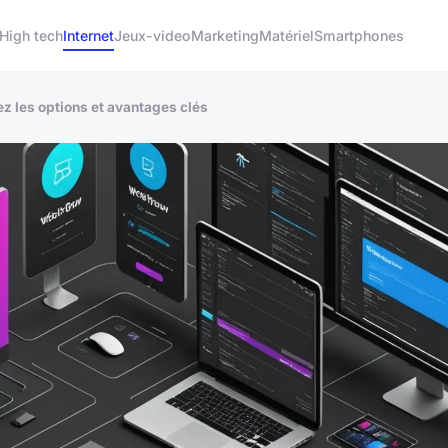
High tech
Internet
Jeux-video
Marketing
Matériel
Smartphones
 les options et avantages clés