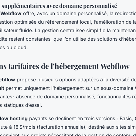
s supplémentaires avec domaine personnalisé
 Webflow
offre, avec un domaine personnalisé, la redirect
estion optimisée du référencement local, l’amélioration de 
lisateur fluide. La gestion centralisée simplifie la maintenan
idité restent constantes, que l’on utilise des solutions d’héb
es ou cloud.
ans tarifaires de l’hébergement Webflow
ebflow
propose plusieurs options adaptées à la diversité d
it
permet uniquement l’hébergement sur un sous-domaine
tantes : absence de domaine personnalisé, fonctionnalités r
s statiques d’essai.
flow hosting
payants se déclinent en trois versions : Basic,
te à 18 $/mois (facturation annuelle), destiné aux sites si
convient aux projets nécessitant de la gestion de contenu