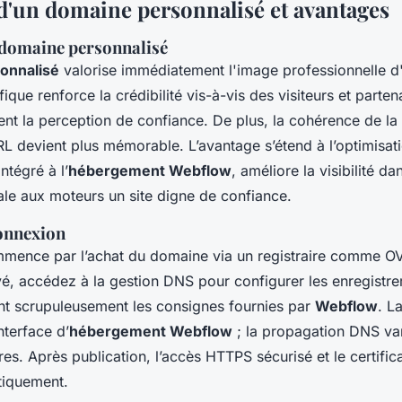
'un domaine personnalisé et avantages
domaine personnalisé
onnalisé
valorise immédiatement l'image professionnelle d'u
que renforce la crédibilité vis-à-vis des visiteurs et parten
nt la perception de confiance. De plus, la cohérence de la
URL devient plus mémorable. L’avantage s’étend à l’optimisat
ntégré à l’
hébergement Webflow
, améliore la visibilité da
ale aux moteurs un site digne de confiance.
onnexion
mence par l’achat du domaine via un registraire comme O
vé, accédez à la gestion DNS pour configurer les enregistr
t scrupuleusement les consignes fournies par
Webflow
. L
nterface d’
hébergement Webflow
; la propagation DNS va
res. Après publication, l’accès HTTPS sécurisé et le certifi
tiquement.