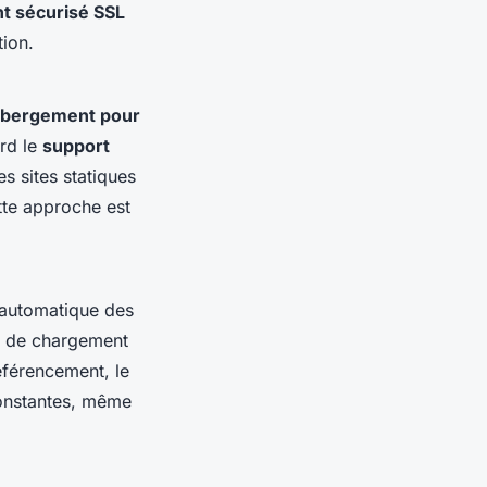
 sécurisé SSL
tion.
hébergement pour
rd le
support
s sites statiques
tte approche est
 automatique des
se de chargement
éférencement, le
onstantes, même