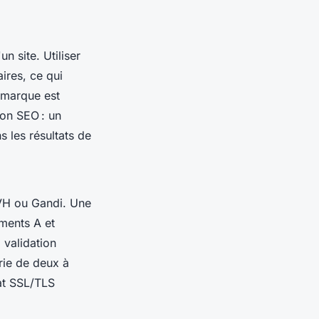
n site. Utiliser
aires, ce qui
 marque est
ion SEO : un
ns les résultats de
VH ou Gandi. Une
ements A et
a validation
rie de deux à
cat SSL/TLS