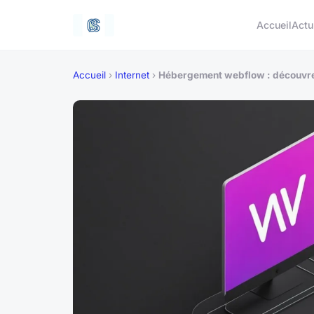
Accueil
Actu
Accueil
›
Internet
›
Hébergement webflow : découvrez