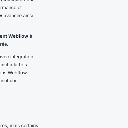
ormance et
w
avancée ainsi
ent Webflow
à
rée.
vec intégration
ntit à la fois
dans Webflow
hent une
grés, mais certains