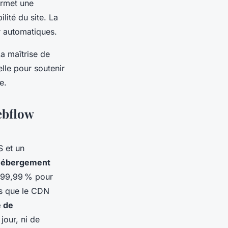
ermet une
lité du site. La
r automatiques.
a maîtrise de
elle pour soutenir
de.
ebflow
S et un
hébergement
 99,99 % pour
is que le CDN
 de
jour, ni de