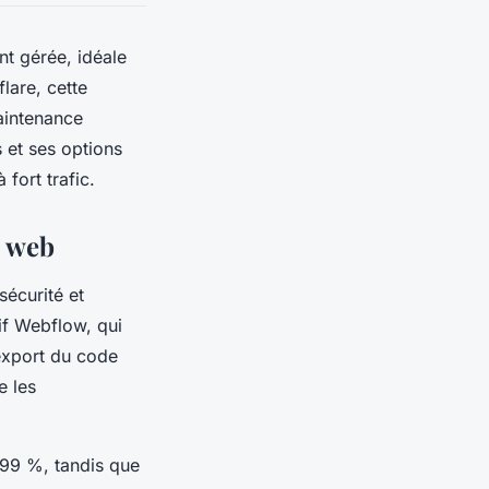
t gérée, idéale
lare, cette
aintenance
 et ses options
 fort trafic.
s web
sécurité et
if Webflow, qui
export du code
e les
,99 %, tandis que