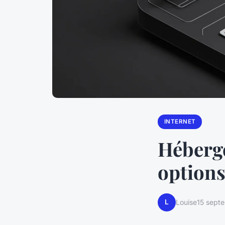
INTERNET
Héberge
options
L
Louise
15 sept