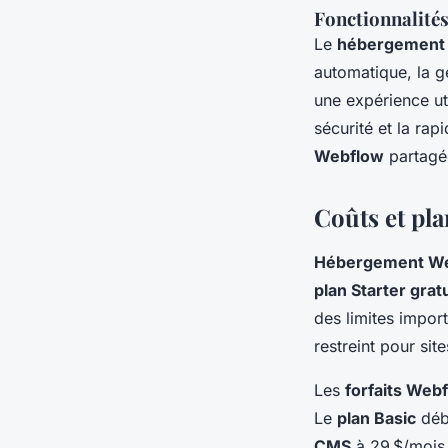
Fonctionnalité
Le
hébergement
automatique, la g
une expérience uti
sécurité et la rap
Webflow
partagé
Coûts et pl
Hébergement W
plan Starter gratu
des limites impor
restreint pour site
Les
forfaits Web
Le
plan Basic
débu
CMS
à 29 $/mois 