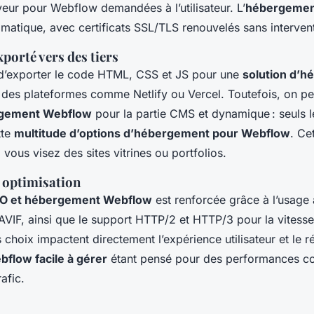
veur pour Webflow demandées à l’utilisateur. L’
hébergement
matique, avec certificats SSL/TLS renouvelés sans interven
orté vers des tiers
’exporter le code HTML, CSS et JS pour une
solution d’
 des plateformes comme Netlify ou Vercel. Toutefois, on pe
rgement Webflow
pour la partie CMS et dynamique : seuls le
tte
multitude d’options d’hébergement pour Webflow
. Ce
 vous visez des sites vitrines ou portfolios.
 optimisation
EO et hébergement Webflow
est renforcée grâce à l’usage
VIF, ainsi que le support HTTP/2 et HTTP/3 pour la vites
 choix impactent directement l’expérience utilisateur et le r
flow facile à gérer
étant pensé pour des performances c
afic.