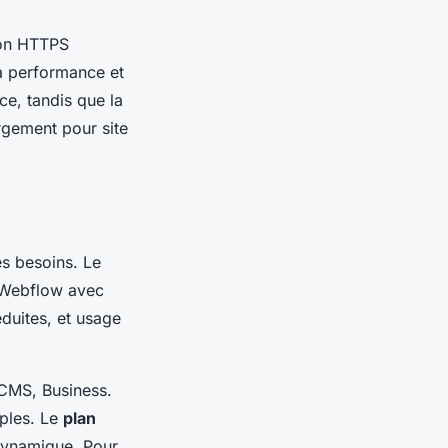
ion HTTPS
la performance et
ce, tandis que la
ergement pour site
es besoins. Le
 Webflow avec
éduites, et usage
 CMS, Business.
mples. Le
plan
 dynamique. Pour